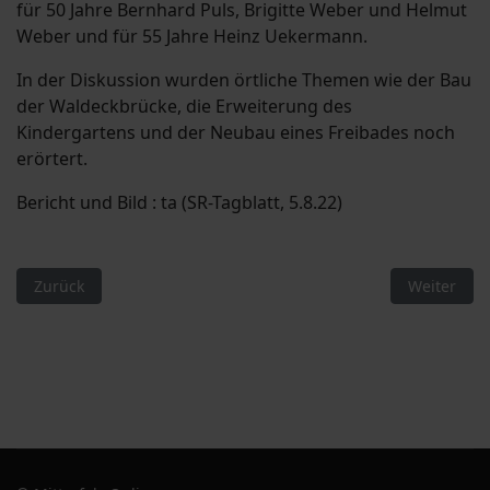
für 50 Jahre Bernhard Puls, Brigitte Weber und Helmut
Weber und für 55 Jahre Heinz Uekermann.
In der Diskussion wurden örtliche Themen wie der Bau
der Waldeckbrücke, die Erweiterung des
Kindergartens und der Neubau eines Freibades noch
erörtert.
Bericht und Bild : ta (SR-Tagblatt, 5.8.22)
Vorheriger Beitrag: Vorstandschaft im Grünen Ortsverband be
Nächster B
Zurück
Weiter