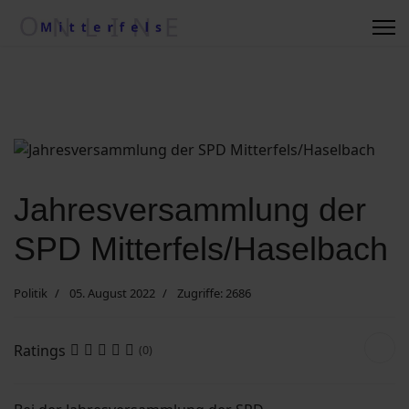
Regionale Wetterkiste
Impressum
Kontakt
Jahresversammlung der
Suche nach ....
SPD Mitterfels/Haselbach
Vereine/Betriebe
Politik
05. August 2022
Zugriffe: 2686
Datenschutzerklärung
Ratings
(0)
Kommunalwahl 2020