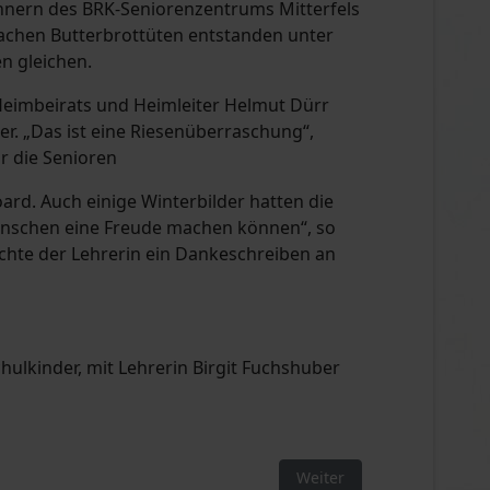
hnern des BRK-Seniorenzentrums Mitterfels
nfachen Butterbrottüten entstanden unter
n gleichen.
s Heimbeirats und Heimleiter Helmut Dürr
ber. „Das ist eine Riesenüberraschung“,
ür die Senioren
d. Auch einige Winterbilder hatten die
enschen eine Freude machen können“, so
ichte der Lehrerin ein Dankeschreiben an
chulkinder, mit Lehrerin Birgit Fuchshuber
Nächster Beitrag: Thera
Weiter