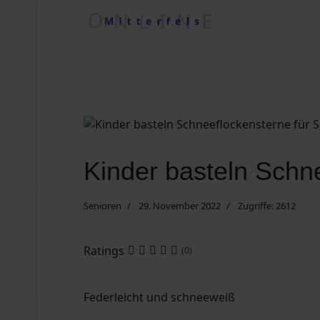
VHS Mitterfels
Regionale Wetterkiste
Impressum
Kontakt
Kinder basteln Schn
Suche nach ....
Senioren
29. November 2022
Zugriffe: 2612
Ratings
(0)
Vereine/Betriebe
Federleicht und schneeweiß
Datenschutzerklärung