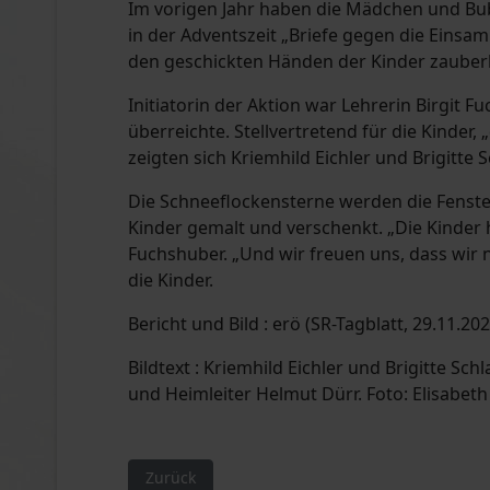
Im vorigen Jahr haben die Mädchen und Bu
in der Adventszeit „Briefe gegen die Einsa
Kommunalwahl 2020
den geschickten Händen der Kinder zauberha
Initiatorin der Aktion war Lehrerin Birgit
überreichte. Stellvertretend für die Kinder,
zeigten sich Kriemhild Eichler und Brigitte
Die Schneeflockensterne werden die Fenst
Kinder gemalt und verschenkt. „Die Kinde
Fuchshuber. „Und wir freuen uns, dass wir 
die Kinder.
Bericht und Bild : erö (SR-Tagblatt, 29.11.202
Bildtext : Kriemhild Eichler und Brigitte Sc
und Heimleiter Helmut Dürr. Foto: Elisabet
Vorheriger Beitrag: Für mehr Teilhabe am Leb
Zurück